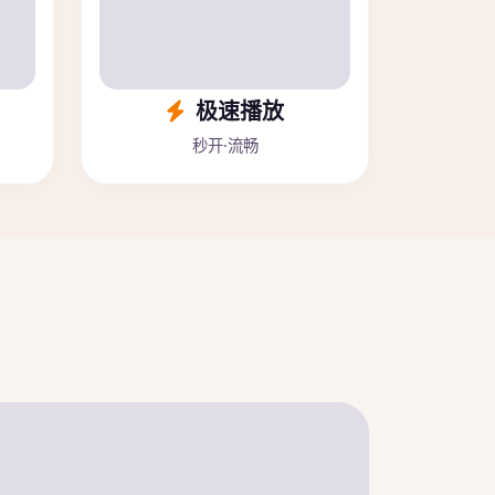
极速播放
秒开·流畅