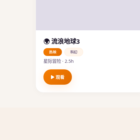
🌍 流浪地球3
热映
科幻
星际冒险 · 2.5h
观看