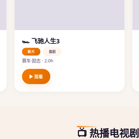
🏎️ 飞驰人生3
新片
喜剧
赛车·励志 · 2.0h
观看
📺 热播电视剧