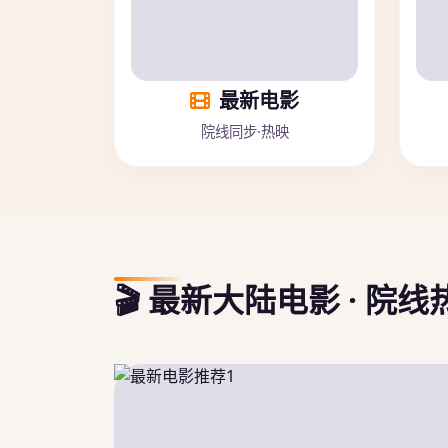
最新电影
院线同步·热映
🎬 最新大陆电影 · 院线