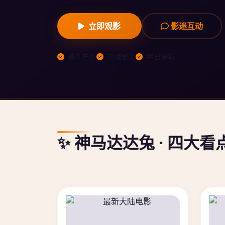
立即观影
影迷互动
最新电影
热播剧集
每日更新
✨ 神马达达兔 · 四大看