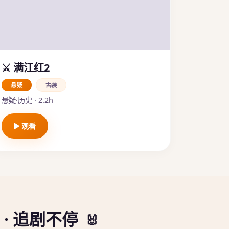
⚔️ 满江红2
悬疑
古装
悬疑·历史 · 2.2h
观看
 · 追剧不停