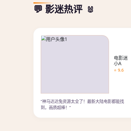
💬 影迷热评
电影迷
小A
⭐ 9.6
“神马达达兔资源太全了！最新大陆电影都能找
到，画质超棒！”