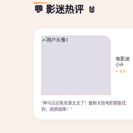
💬 影迷热评
电影迷
小A
⭐ 9.6
“神马达达兔资源太全了！最新大陆电影都能找
到，画质超棒！”