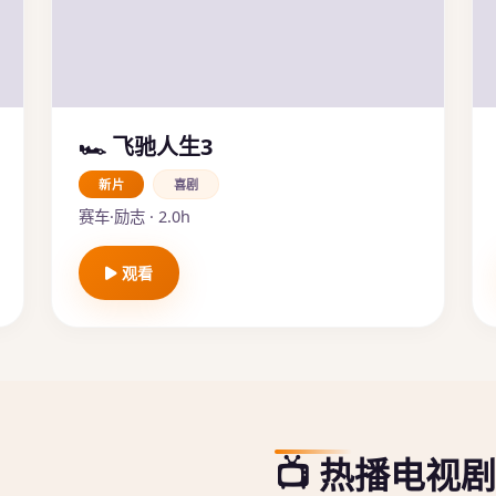
🏎️ 飞驰人生3
新片
喜剧
赛车·励志 · 2.0h
观看
📺 热播电视剧