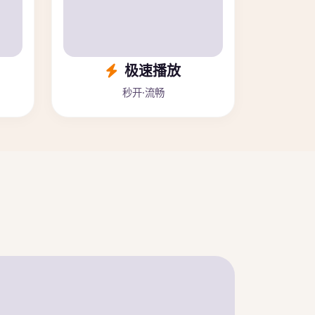
极速播放
秒开·流畅