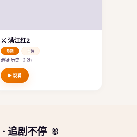
⚔️ 满江红2
悬疑
古装
悬疑·历史 · 2.2h
观看
 · 追剧不停