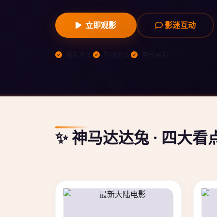
立即观影
影迷互动
最新电影
热播剧集
每日更新
✨ 神马达达兔 · 四大看