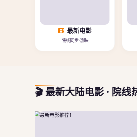
最新电影
院线同步·热映
🎬 最新大陆电影 · 院线