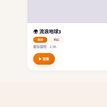
🌍 流浪地球3
热映
科幻
星际冒险 · 2.5h
观看