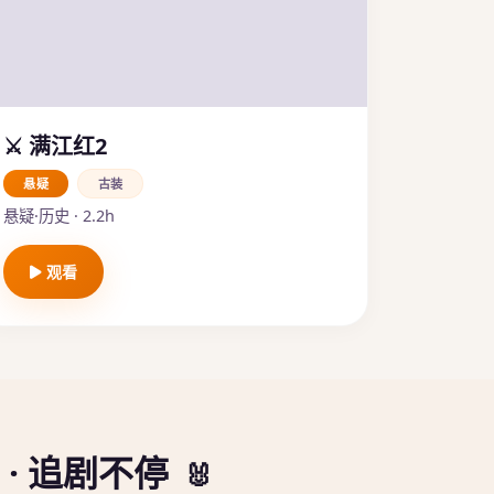
⚔️ 满江红2
悬疑
古装
悬疑·历史 · 2.2h
观看
 · 追剧不停