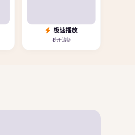
极速播放
秒开·流畅