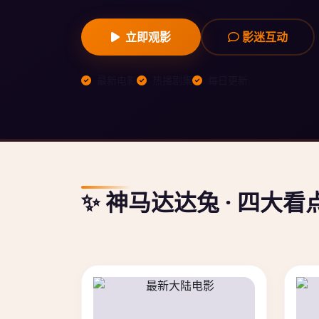
立即观影
影迷互动
最新电影
热播剧集
每日更新
✨ 神马达达兔 · 四大看