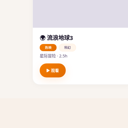
🌍 流浪地球3
热映
科幻
星际冒险 · 2.5h
观看