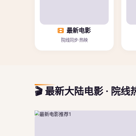
最新电影
院线同步·热映
🎬 最新大陆电影 · 院线