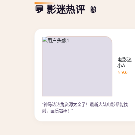
💬 影迷热评
电影迷
小A
⭐ 9.6
“神马达达兔资源太全了！最新大陆电影都能找
到，画质超棒！”